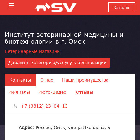
☰
Каталог
Институт ветеринарной медицины и
биотехнологии в г. Омск
Ветеринарные магазины
Добавить категорию/услугу к организации
Контакты
О нас
Наши преимущества
Филиалы
Фото/Видео
Отзывы
+7 (3812) 23–04–13
Адрес:
Россия, Омск, улица Яковлева, 5