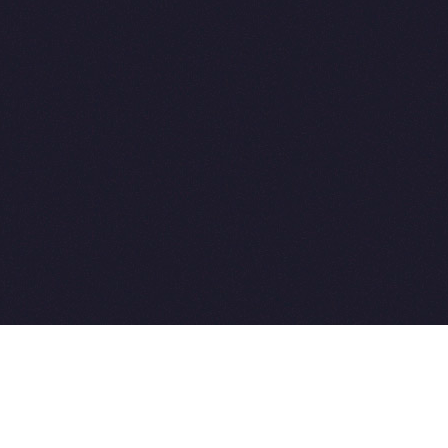
2015-2026 © SovetVeterinarov.Ru All rights reserved.
Совет-Ветеринара.РФ все права защищены.
E-mail: Sovet@sovet-veterinarov.ru, Skype: WikiVisa
Tel: +7 926 734-03-33, +7 926 274-03-33. Бесплатные
консультации https://t.me/wikivisa_chat
Разработка сайтов: