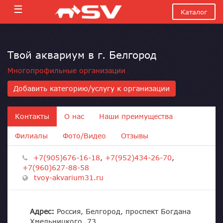
☰
Каталог
Твой аквариум в г. Белгород
Многопрофильные организации
Добавить категорию/услугу к организации
Контакты
О нас
Наши преимущества
Филиалы
Фото/Видео
Отзывы
+7(905)676-16-18
,
+7(952)434-26-70
,
+7(960)627-88-58
tvoy-akvarium31.ru
Адрес:
Россия, Белгород, проспект Богдана
Хмельницкого, 73