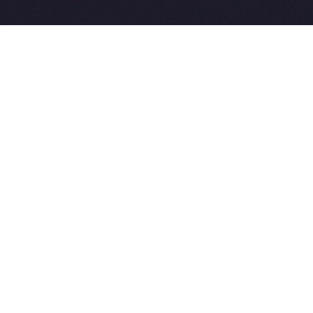
2015-2026 © SovetVeterinarov.Ru All rights reserved.
Совет-Ветеринара.РФ все права защищены.
E-mail: Sovet@sovet-veterinarov.ru, Skype: WikiVisa
Tel: +7 926 734-03-33, +7 926 274-03-33. Бесплатные
консультации https://t.me/wikivisa_chat
Разработка сайтов:
Weblooter.ru
 coming soon
et-Veterinarov можно купить
 Совет-Ветеринаров.РФ
ую визу
WikiVisa.Ru
ет жить в Лондоне