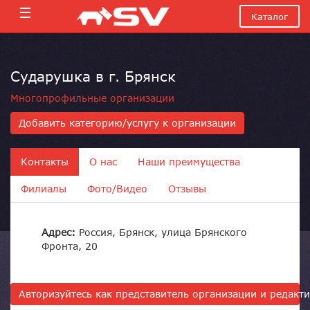
☰
Каталог
Сударушка в г. Брянск
Многопрофильные организации
Добавить категорию/услугу к организации
Контакты
О нас
Наши преимущества
Филиалы
Фото/Видео
Отзывы
Адрес:
Россия, Брянск, улица Брянского
Фронта, 20
Авторизуйтесь как представитель организации и редак