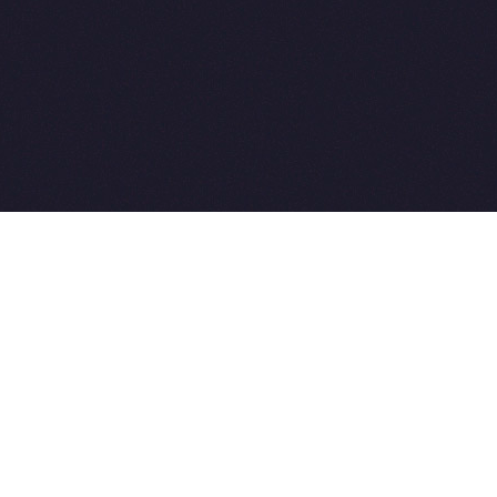
2015-2026 © SovetVeterinarov.Ru All rights reserved.
Совет-Ветеринара.РФ все права защищены.
E-mail: Sovet@sovet-veterinarov.ru, Skype: WikiVisa
Tel: +7 926 734-03-33, +7 926 274-03-33. Бесплатные
консультации https://t.me/wikivisa_chat
Разработка сайтов:
Weblooter.ru
 coming soon
et-Veterinarov можно купить
 Совет-Ветеринаров.РФ