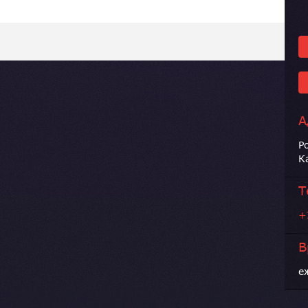
А
Р
К
Т
+
В
е