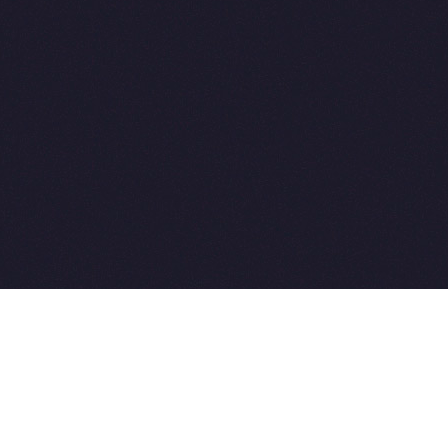
2015-2026 © SovetVeterinarov.Ru All rights reserved.
Совет-Ветеринара.РФ все права защищены.
E-mail: Sovet@sovet-veterinarov.ru, Skype: WikiVisa
Tel: +7 926 734-03-33, +7 926 274-03-33. Бесплатные
консультации https://t.me/wikivisa_chat
Разработка сайтов:
Weblooter.ru