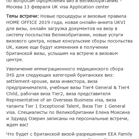
по вопросам оформления виз в Великобританию -
Москва 13 февраля UK visa Application center
Темы встречи:
Новые процедуры и визовые правила
HOME OFFICE 2019 года, новая онлайн-анкета UKVI
для визы, онлайн загрузка документов на визу в
систему посольства Великобритании, новые услуги
визового центра, новые консульские сборы посольства
UK, какие еще будут изменения в получении
британской визы, услышим на встрече в визовом
центре.
Увеличение иммиграционного медицинского сбора
IHS для следующих категорий британских виз:
settlement-spouse, виза инвестора, виза
предпринимателя, учебные визы Tier4 General & Tier4
Child, рабочая виза Tier2, виза представителя
Representative of an Overseas Business visa, виза
таланта Tier 1 Exceptional Talent, Виза Tier 1 General
visa. Специалисты по Великобритании Елена Моксина
и Эдуард Озерин записаны на персональные встречи,
ждем вас!
Что будет с британской визой-разрешением EEA Family