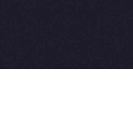
2015-2026 © SovetVeterinarov.Ru All rights reserved.
Совет-Ветеринара.РФ все права защищены.
E-mail: Sovet@sovet-veterinarov.ru, Skype: WikiVisa
Tel: +7 926 734-03-33, +7 926 274-03-33. Бесплатные
консультации https://t.me/wikivisa_chat
Разработка сайтов:
Weblooter.ru
 coming soon
et-Veterinarov можно купить