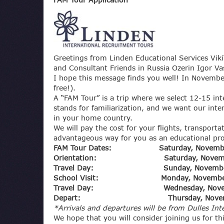
FAM Tour Application
Greetings from Linden Educational Services Vik
and Consultant Friends in Russia Ozerin Igor Va
I hope this message finds you well! In November
free!).
A “FAM Tour” is a trip where we select 12-15 in
stands for familiarization, and we want our inte
in your home country.
We will pay the cost for your flights, transpor
advantageous way for you as an educational prof
FAM Tour Dates: Saturday, November 1
Orientation: Saturday, November 16 
Travel Day: Sunday, November
School Visit: Monday, November 18 
Travel Day: Wednesday, Novem
Depart: Thursday, Novemb
*Arrivals and departures will be from Dulles Int
We hope that you will consider joining us for t