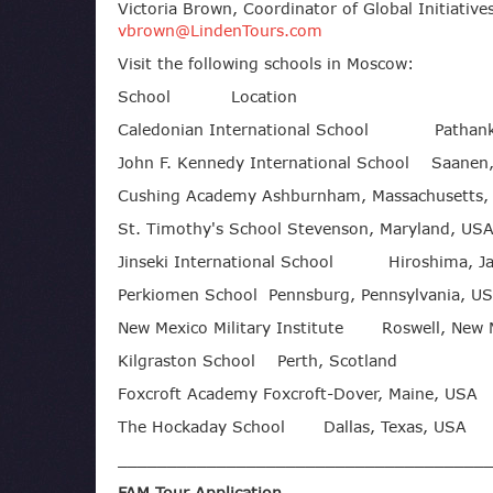
Victoria Brown, Coordinator of Global Initiative
vbrown@LindenTours.com
Visit the following schools in Moscow:
School Location
Caledonian International School Pathankot
John F. Kennedy International School Saanen,
Cushing Academy Ashburnham, Massachusetts,
St. Timothy's School Stevenson, Maryland, US
Jinseki International School Hiroshima, J
Perkiomen School Pennsburg, Pennsylvania, U
New Mexico Military Institute Roswell, New 
Kilgraston School Perth, Scotland
Foxcroft Academy Foxcroft-Dover, Maine, USA
The Hockaday School Dallas, Texas, USA
_____________________________________