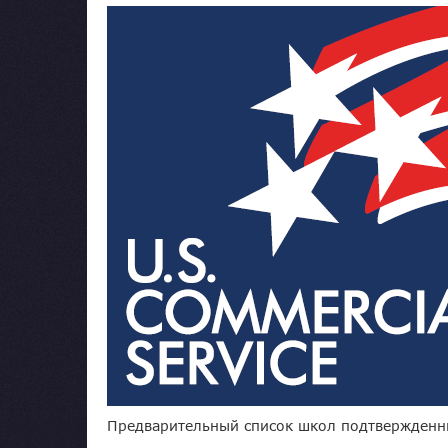
Предварительный список школ подтвержденн