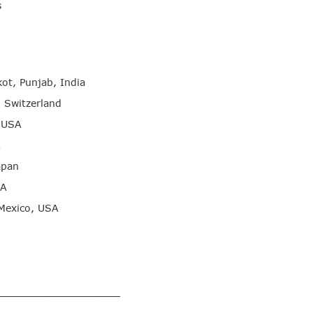
s
, Punjab, India
 Switzerland
 USA
A
apan
SA
Mexico, USA
____________________