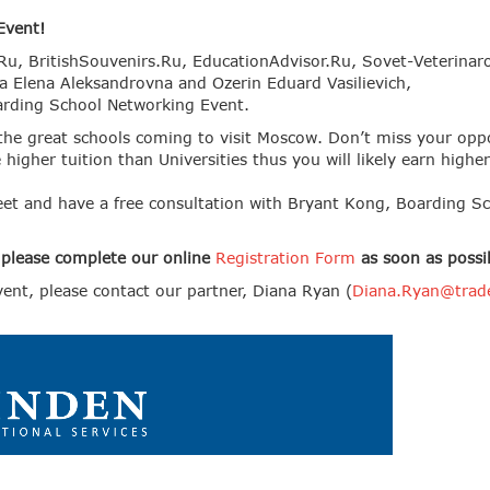
Event!
a,Ru, BritishSouvenirs.Ru, EducationAdvisor.Ru, Sovet-Veterin
na Elena Aleksandrovna and Ozerin Eduard Vasilievich,
arding School Networking Event.
 of the great schools coming to visit Moscow. Don’t miss your o
higher tuition than Universities thus you will likely earn high
eet and have a free consultation with Bryant Kong, Boarding Sc
 please complete our online
Registration Form
as soon as possi
ent, please contact our partner, Diana Ryan (
Diana.Ryan@trad