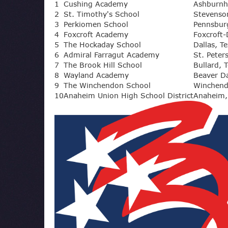
1
Cushing Academy
Ashburnh
2
St. Timothy's School
Stevenso
3
Perkiomen School
Pennsbur
4
Foxcroft Academy
Foxcroft-
5
The Hockaday School
Dallas, T
6
Admiral Farragut Academy
St. Peter
7
The Brook Hill School
Bullard, 
8
Wayland Academy
Beaver D
9
The Winchendon School
Winchend
10
Anaheim Union High School District
Anaheim, 