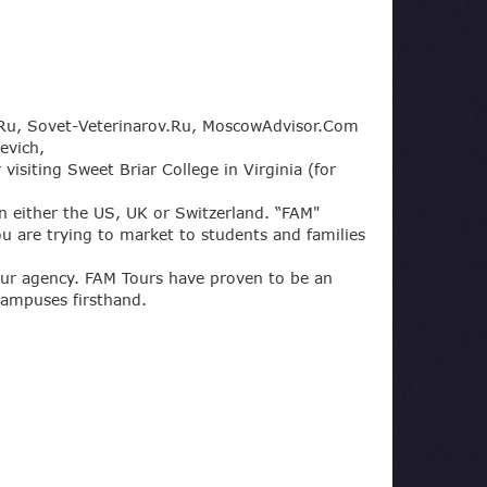
r.Ru, Sovet-Veterinarov.Ru, MoscowAdvisor.Com
evich,
isiting Sweet Briar College in Virginia (for
in either the US, UK or Switzerland. “FAM"
ou are trying to market to students and families
your agency. FAM Tours have proven to be an
campuses firsthand.