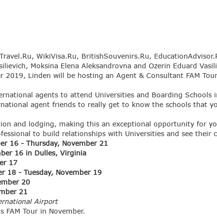
iTravel.Ru, WikiVisa.Ru, BritishSouvenirs.Ru, EducationAdviso
silievich, Moksina Elena Aleksandrovna and Ozerin Eduard Vasili
 2019, Linden will be hosting an Agent & Consultant FAM Tour v
ternational agents to attend Universities and Boarding Schools 
rnational agent friends to really get to know the schools that y
tation and lodging, making this an exceptional opportunity for 
essional to build relationships with Universities and see their 
6 - Thursday, November 21
in Dulles, Virginia
 17
- Tuesday, November 19
ber 20
er 21
ernational Airport
his FAM Tour in November.