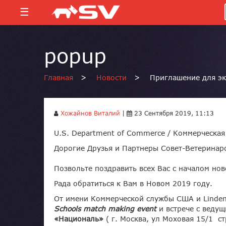
☰
popup
Главная
>
Новости
>
Приглашение для эк
Хожайнов Виталий
|
23 Сентября 2019, 11:13
U.S. Department of Commerce / Коммерческая 
Дорогие Друзья и Партнеры Совет-Ветеринар
Позвольте поздравить всех Вас с началом нов
Рада обратиться к Вам в Новом 2019 году.
От имени Коммерческой службы США и Linden 
Schools match making event
и встрече с веду
«Националь»
( г. Москва, ул Моховая 15/1 ст