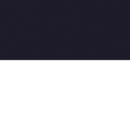
2015-2026 © SovetVeterinarov.Ru 
E-mail: Sovet@sovet-veterinarov.r
Tel: +7 926 734-03-33, +7 926 27
 coming soon
et-Veterinarov можно купить
 Совет-Ветеринаров.РФ
ую визу
WikiVisa.Ru
ет жить в Лондоне