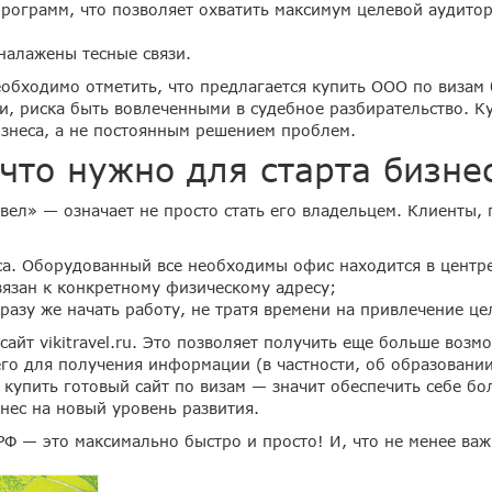
рограмм, что позволяет охватить максимум целевой аудито
налажены тесные связи.
обходимо отметить, что предлагается купить ООО по визам б
ти, риска быть вовлеченными в судебное разбирательство. 
изнеса, а не постоянным решением проблем.
что нужно для старта бизне
ел» — означает не просто стать его владельцем. Клиенты,
са. Оборудованный все необходимы офис находится в центр
язан к конкретному физическому адресу;
разу же начать работу, не тратя времени на привлечение це
айт vikitravel.ru. Это позволяет получить еще больше воз
го для получения информации (в частности, об образовании
 купить готовый сайт по визам — значит обеспечить себе б
нес на новый уровень развития.
РФ — это максимально быстро и просто! И, что не менее ва