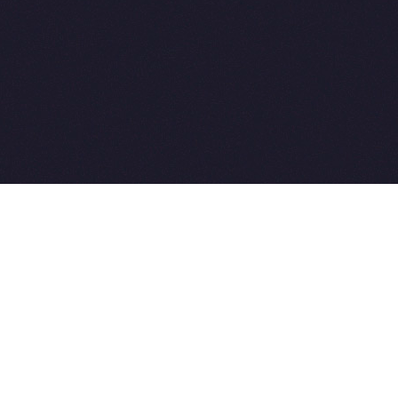
All rights reserved. Совет-Ветеринара.РФ все права защищен
u, Skype: WikiVisa
4-03-33. Бесплатные консультации https://t.me/wikivisa_cha