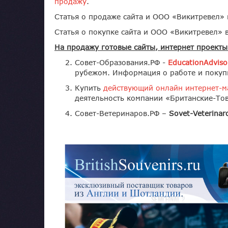
продажу
.
Статья о продаже сайта и ООО «Викитревел»
Статья о покупке сайта и ООО «Викитревел» 
На продажу готовые сайты, интернет проекты
Совет-Образования.РФ -
EducationAdviso
рубежом. Информация о работе и покуп
Купить
действующий онлайн интернет-м
деятельность компании «Британские-То
Совет-Ветеринаров.РФ –
S
ovet
-
Veterinar