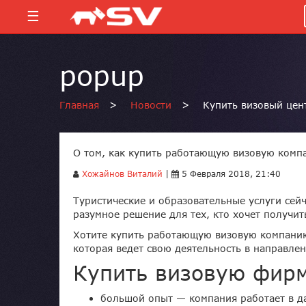
☰
popup
Главная
>
Новости
>
Купить визовый цен
О том, как купить работающую визовую компа
Хожайнов Виталий
|
5 Февраля 2018, 21:40
Туристические и образовательные услуги сейч
разумное решение для тех, кто хочет получи
Хотите купить работающую визовую компанию
которая ведет свою деятельность в направле
Купить визовую фирм
большой опыт — компания работает в д