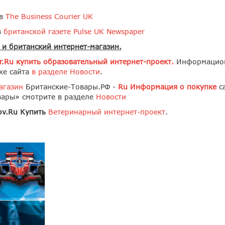
 в
The Business Courier UK
в
британской газете Pulse UK Newspaper
 и британский интернет-магазин.
r
.
Ru
купить образовательный интернет-проект.
Информационн
ке сайта
в разделе Новости
.
агазин
Британские-Товары.РФ -
Ru Информация о покупке
са
вары» смотрите в разделе
Новости
ov
.
Ru
Купить
Ветеринарный интернет-проект
.