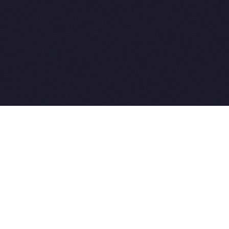
Разработка сайтов:
ы.
Weblooter.ru
t