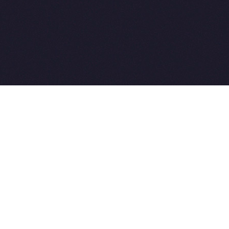
2015-2026 © SovetVeterinarov.Ru All rights reserved.
Совет-Ветеринара.РФ все права защищены.
E-mail: Sovet@sovet-veterinarov.ru, Skype: WikiVisa
Tel: +7 926 734-03-33, +7 926 274-03-33. Бесплатные
консультации https://t.me/wikivisa_chat
Разработка сайтов:
Weblooter.ru
 coming soon
et-Veterinarov можно купить
 Совет-Ветеринаров.РФ
ую визу
WikiVisa.Ru