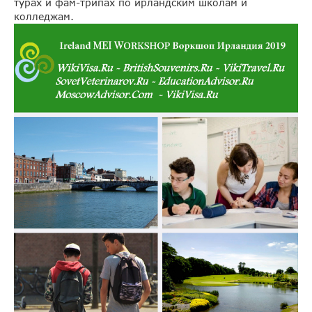
турах и фам-трипах по ирландским школам и
колледжам.