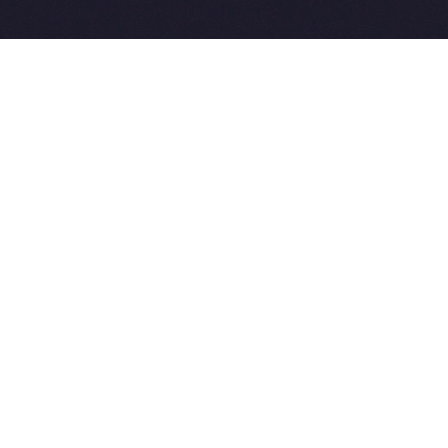
2015-2026 © SovetVeterinarov.Ru All rights reserved.
Совет-Ветеринара.РФ все права защищены.
E-mail: Sovet@sovet-veterinarov.ru, Skype: WikiVisa
Tel: +7 926 734-03-33, +7 926 274-03-33. Бесплатные
консультации https://t.me/wikivisa_chat
Разработка сайтов:
Weblooter.ru
 coming soon
et-Veterinarov можно купить
 Совет-Ветеринаров.РФ
ую визу
WikiVisa.Ru
ет жить в Лондоне