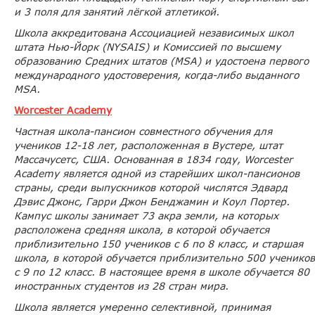
и 3 поля для занятий лёгкой атлетикой.
Школа аккредитована Ассоциацией независимых школ
штата Нью-Йорк (NYSAIS) и Комиссией по высшему
образованию Средних штатов (MSA) и удостоена первого
международного удостоверения, когда-либо выданного
MSA.
Worcester Academy
Частная школа-пансион совместного обучения для
учеников 12-18 лет, расположенная в Вустере, штат
Массачусетс, США. Основанная в 1834 году, Worcester
Academy является одной из старейших школ-пансионов
страны, среди выпускников которой числятся Эдвард
Дэвис Джонс, Гарри Джон Бенджамин и Коул Портер.
Кампус школы занимает 73 акра земли, на которых
расположена средняя школа, в которой обучается
приблизительно 150 учеников с 6 по 8 класс, и старшая
школа, в которой обучается приблизительно 500 учеников
с 9 по 12 класс. В настоящее время в школе обучается 80
иностранных студентов из 28 стран мира.
Школа является умеренно селективной, принимая