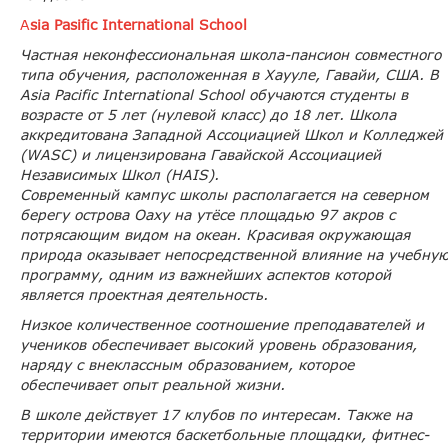
A
sia Pasific International School
Частная неконфессиональная школа-пансион совместного
типа обучения, расположенная в Хаууле, Гавайи, США. В
Asia Pacific International School обучаются студенты в
возрасте от 5 лет (нулевой класс) до 18 лет. Школа
аккредитована Западной Ассоциацией Школ и Колледжей
(WASC) и лицензирована Гавайской Ассоциацией
Независимых Школ (HAIS).
Современный кампус школы располагается на северном
берегу острова Оаху на утёсе площадью 97 акров с
потрясающим видом на океан. Красивая окружающая
природа оказывает непосредственной влияние на учебну
программу, одним из важнейших аспектов которой
является проектная деятельность.
Низкое количественное соотношение преподавателей и
учеников обеспечивает высокий уровень образования,
наряду с внеклассным образованием, которое
обеспечивает опыт реальной жизни.
В школе действует 17 клубов по интересам. Также на
территории имеются баскетбольные площадки, фитнес-