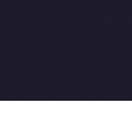
2015-2026 © SovetVeterinarov.Ru All rights reserved.
Совет-Ветеринара.РФ все права защищены.
E-mail: Sovet@sovet-veterinarov.ru, Skype: WikiVisa
Tel: +7 926 734-03-33, +7 926 274-03-33. Бесплатные
консультации https://t.me/wikivisa_chat