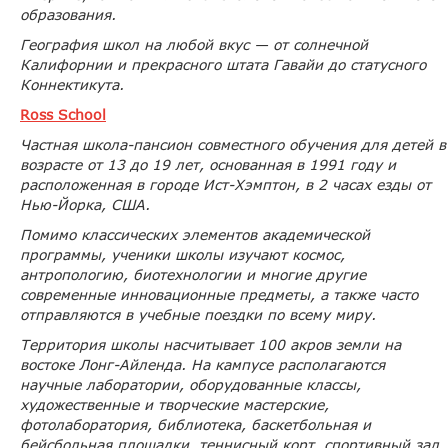
образования.
География школ на любой вкус — от солнечной
Калифорнии
и прекрасного штата Гавайи до статусного
Коннектикута.
Ross School
Частная школа-пансион совместного обучения для детей в
возрасте от 13 до 19 лет, основанная в 1991 году и
расположенная в городе Ист-Хэмптон, в 2 часах езды от
Нью-Йорка, США.
Помимо классических элементов академической
программы, ученики школы изучают космос,
антропологию, биотехнологии и многие другие
современные инновационные предметы, а также часто
отправляются в учебные поездки по всему миру.
Территория школы насчитывает 100 акров земли на
востоке Лонг-Айленда. На кампусе располагаются
научные лаборатории, оборудованные классы,
художественные и творческие мастерские,
фотолаборатория, библиотека, баскетбольная и
бейсбольная площадки, теннисный корт, спортивный зал