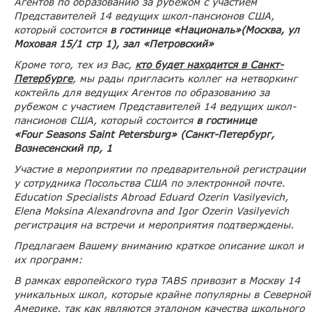
Агентов по образованию за рубежом с участием
Представителей 14 ведущих школ-пансионов США,
который состоится
в гостинице «Националь»(Москва, ул
Моховая 15/1 стр 1),
зал «Петровский»
Кроме того, тех из Вас,
кто будет находится в Санкт-
Петербурге
, мы рады пригласить
коллег на нетворкинг
коктейль для ведущих Агентов по образованию за
рубежом с участием Представителей 14 ведущих школ-
пансионов США, который состоится
в гостинице
«
Four
Seasons
Saint
Petersburg
» (Санкт-Петербург,
Вознесенский пр, 1
Участие в мероприятии по предварительной регистрации
у сотрудника Посольства США по электронной почте.
Education Specialists Abroad Eduard Ozerin Vasilyevich,
Elena Mo
ks
ina Alexandrovna and Igor Ozerin Vasilyevich
регистрация на встречи и мероприятия подтверждены.
Предлагаем Вашему вниманию краткое описание школ и
их программ:
В рамках европейского тура
TABS
привозит в Москву
14
уникальных школ, которые крайне популярны в Северной
Америке, так как являются эталоном качества школьного