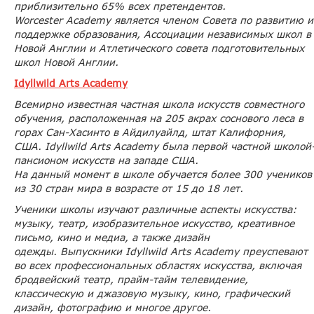
приблизительно 65% всех претендентов.
Worcester Academy является членом Совета по развитию и
поддержке образования, Ассоциации независимых школ в
Новой Англии и Атлетического совета подготовительных
школ Новой Англии.
Idyllwild Arts Academy
Всемирно известная частная школа искусств совместного
обучения, расположенная на 205 акрах соснового леса в
горах Сан-Хасинто в Айдилуайлд, штат Калифорния,
США. Idyllwild Arts Academy была первой частной школой
пансионом искусств на западе США.
На данный момент в школе обучается более 300 учеников
из 30 стран мира в возрасте от 15 до 18 лет.
Ученики школы изучают различные аспекты искусства:
музыку, театр, изобразительное искусство, креативное
письмо, кино и медиа, а также дизайн
одежды. Выпускники Idyllwild Arts Academy преуспевают
во всех профессиональных областях искусства, включая
бродвейский театр, прайм-тайм телевидение,
классическую и джазовую музыку, кино, графический
дизайн, фотографию и многое другое.