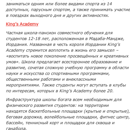
заниматься одним или более видами спорта из 14
доступных, парусным спортом, а также принимать участие
в поездках выходного дня и других активностях.
King’s Academy
Частная школа-пансион совместного обучения для
студентов 12-18 лет, расположенная в Мадаба-Мандже,
Иордания. Названная в честь короля Иордании King’s
Academy стремится воплотить в жизнь его замысел –
«воспитать новое поколение просвещённых и креативных
умов». Школа предлагает всестороннее образование и
развитие, сочетая сложную учебную программу в области
науки и искусства со спортивными программами,
общественными работами и внеклассными
мероприятиями. Также студенты могут вступать в клубы
по интересам, которых в King’s Academy более 20.
Инфраструктура школы богата всем необходимым для
физического развития студентов: на территории
находятся баскетбольные площадки (крытые и открытые),
беговая дорожка, волейбольные площадки, фитнес центр,
бассейн, теннисный корт и площадки для сквоша и
гандбола.