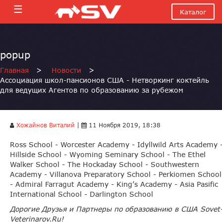
☰
Каталог
popup
Главная
>
Новости
>
Ассоциация школ-пансионов США - Нетворкинг коктейль
для ведущих Агентов по образованию за рубежом
Хожайнов Виталий
|
11 Ноября 2019, 18:38
Ross School - Worcester Academy - Idyllwild Arts Academy 
Hillside School - Wyoming Seminary School - The Ethel
Walker School - The Hockaday School - Southwestern
Academy - Villanova Preparatory School - Perkiomen School
- Admiral Farragut Academy - King’s Academy - Asia Pasific
International School - Darlington School
Дорогие
Друзья
и
Партнеры
по
образованию
в
США
Sovet
Veterinarov.Ru!