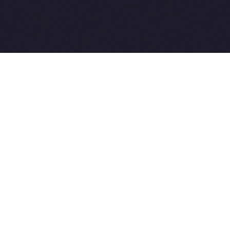
2015-2026 © SovetVeterinarov.Ru All rights reserved.
Совет-Ветеринара.РФ все права защищены.
E-mail: Sovet@sovet-veterinarov.ru, Skype: WikiVisa
Tel: +7 926 734-03-33, +7 926 274-03-33. Бесплатные
консультации https://t.me/wikivisa_chat
Разработка сайтов:
Weblooter.ru
 coming soon
et-Veterinarov можно купить
 Совет-Ветеринаров.РФ
ую визу
WikiVisa.Ru
ет жить в Лондоне