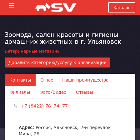
☰
Каталог
Зоомода, салон красоты и гигиены
домашних животных в г. Ульяновск
Ветеринарные магазины
Добавить категорию/услугу к организации
Контакты
О нас
Наши преимущества
Филиалы
Фото/Видео
Отзывы
+7 (8422) 76–74–77
Адрес:
Россия, Ульяновск, 2-й переулок
Мира, 26