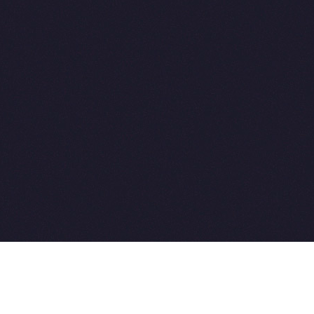
2015-2026 © SovetVeterinarov.Ru All rights reserved.
Совет-Ветеринара.РФ все права защищены.
E-mail: Sovet@sovet-veterinarov.ru, Skype: WikiVisa
Tel: +7 926 734-03-33, +7 926 274-03-33. Бесплатные
консультации https://t.me/wikivisa_chat