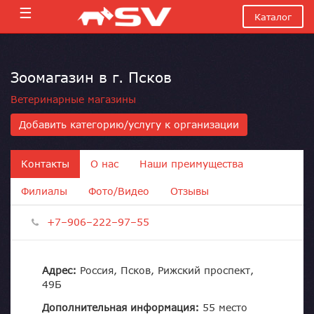
☰
Каталог
Зоомагазин в г. Псков
Ветеринарные магазины
Добавить категорию/услугу к организации
Контакты
О нас
Наши преимущества
Филиалы
Фото/Видео
Отзывы
+7–906–222–97–55
Адрес:
Россия, Псков, Рижский проспект,
49Б
Дополнительная информация:
55 место