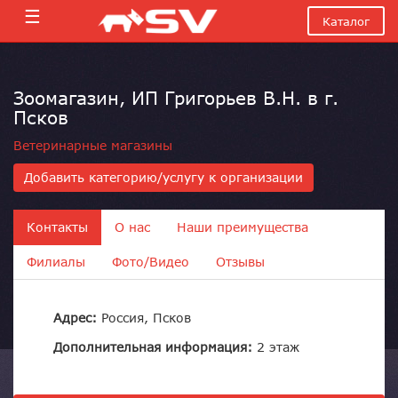
☰
Каталог
Зоомагазин, ИП Григорьев В.Н. в г.
Псков
Ветеринарные магазины
Добавить категорию/услугу к организации
Контакты
О нас
Наши преимущества
Филиалы
Фото/Видео
Отзывы
Адрес:
Россия, Псков
Дополнительная информация:
2 этаж