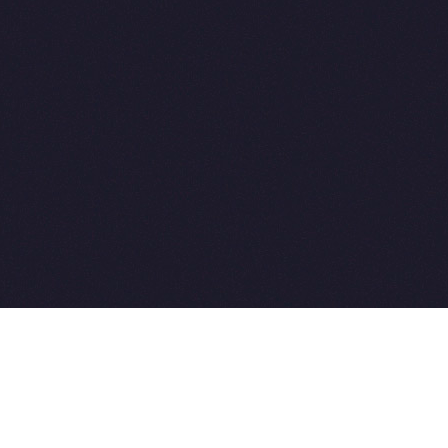
2015-2026 © SovetVeterinarov.Ru All rights reserved.
Совет-Ветеринара.РФ все права защищены.
E-mail: Sovet@sovet-veterinarov.ru, Skype: WikiVisa
Tel: +7 926 734-03-33, +7 926 274-03-33. Бесплатные
консультации https://t.me/wikivisa_chat
Разработка сайтов:
Weblooter.ru