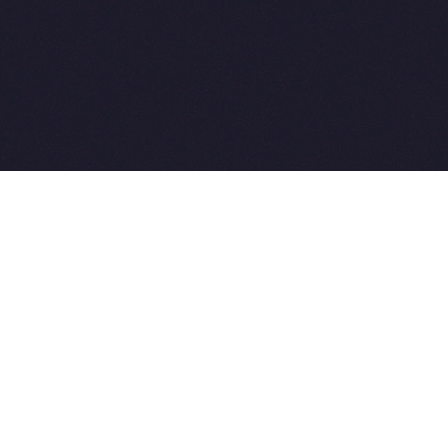
2015-2026 © SovetVeterinarov.Ru All rights reserved.
Совет-Ветеринара.РФ все права защищены.
E-mail: Sovet@sovet-veterinarov.ru, Skype: WikiVisa
Tel: +7 926 734-03-33, +7 926 274-03-33. Бесплатные
консультации https://t.me/wikivisa_chat
Разработка сайтов:
Weblooter.ru
 coming soon
et-Veterinarov можно купить
 Совет-Ветеринаров.РФ
ую визу
WikiVisa.Ru