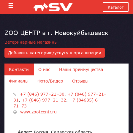
☰
Каталог
ZOO ЦЕНТР в г. Новокуйбышевск
Ветеринарные магазины
Добавить категорию/услугу к организации
Контакты
О нас
Наши преимущества
Филиалы
Фото/Видео
Отзывы
+7 (846) 977–21–30
,
+7 (846) 977–21–
31
,
+7 (846) 977–21–32
,
+7 (84635) 6–
71–73
www.zootcentr.ru
Адрес:
Россия, Самарская область,