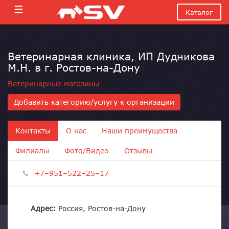
☰
Каталог
Ветеринарная клиника, ИП Дудникова
М.Н. в г. Ростов-на-Дону
Ветеринарные магазины
Добавить категорию/услугу к организации
Контакты
О нас
Наши преимущества
Филиалы
Фото/Видео
Отзывы
+7–951–522–25–17
Адрес:
Россия, Ростов-на-Дону