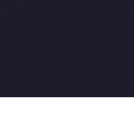
2015-2026 © SovetVeterinarov.Ru All rights reserved.
Совет-Ветеринара.РФ все права защищены.
E-mail: Sovet@sovet-veterinarov.ru, Skype: WikiVisa
Tel: +7 926 734-03-33, +7 926 274-03-33. Бесплатные
консультации https://t.me/wikivisa_chat
Разработка сайтов: