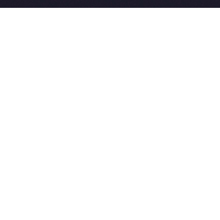
2015-2026 © SovetVeterinarov.Ru All rights reserved.
Совет-Ветеринара.РФ все права защищены.
E-mail: Sovet@sovet-veterinarov.ru, Skype: WikiVisa
Tel: +7 926 734-03-33, +7 926 274-03-33. Бесплатные
консультации https://t.me/wikivisa_chat
Разработка сайтов:
Weblooter.ru
 coming soon
et-Veterinarov можно купить
 Совет-Ветеринаров.РФ
ую визу
WikiVisa.Ru
ет жить в Лондоне