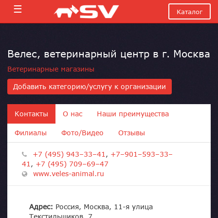
☰
Каталог
Велес, ветеринарный центр в г. Москва
Ветеринарные магазины
Добавить категорию/услугу к организации
Контакты
О нас
Наши преимущества
Филиалы
Фото/Видео
Отзывы
+7 (495) 943–33–41
,
+7–901–593–33–
41
,
+7 (495) 709–69–47
www.veles-animal.ru
Адрес:
Россия, Москва, 11-я улица
Текстильщиков, 7