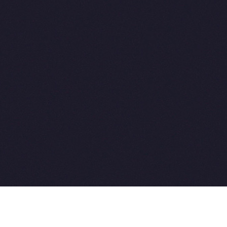
2015-2026 © SovetVeterinarov.Ru All rights reserved.
Совет-Ветеринара.РФ все права защищены.
E-mail: Sovet@sovet-veterinarov.ru, Skype: WikiVisa
Tel: +7 926 734-03-33, +7 926 274-03-33. Бесплатные