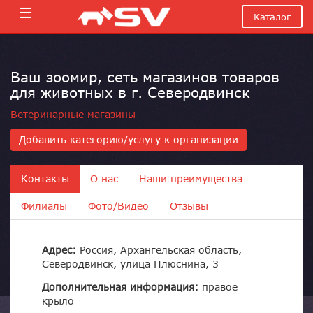
☰
Каталог
Ваш зоомир, сеть магазинов товаров
для животных в г. Северодвинск
Ветеринарные магазины
Добавить категорию/услугу к организации
Контакты
О нас
Наши преимущества
Филиалы
Фото/Видео
Отзывы
Адрес:
Россия, Архангельская область,
Северодвинск, улица Плюснина, 3
Дополнительная информация:
правое
крыло