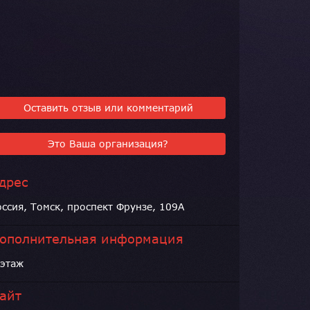
Оставить отзыв или комментарий
Это Ваша организация?
дрес
оссия, Томск, проспект Фрунзе, 109А
ополнительная информация
 этаж
айт