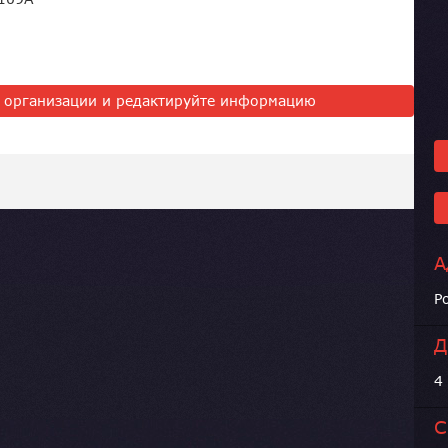
ь организации и редактируйте информацию
А
Р
Д
4
С