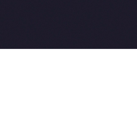
All rights reserved. Совет-Ветеринара.РФ все права защищен
u, Skype: WikiVisa
4-03-33. Бесплатные консультации https://t.me/wikivisa_cha