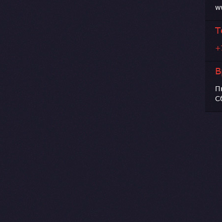
w
Т
+
В
П
С