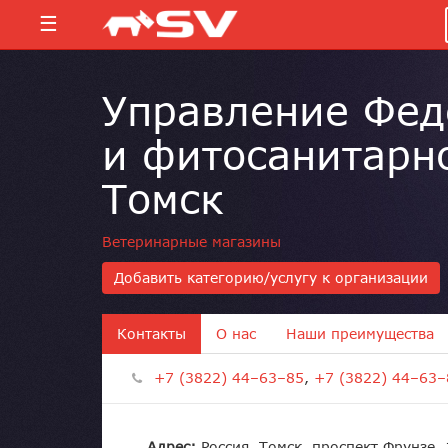
☰
Управление Фед
и фитосанитарно
Томск
Ветеринарные магазины
Добавить категорию/услугу к организации
Контакты
О нас
Наши преимущества
+7 (3822) 44–63–85
,
+7 (3822) 44–63–
Адрес:
Россия, Томск, проспект Фрунзе,