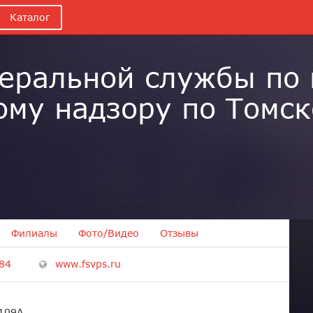
Каталог
еральной службы по
му надзору по Томско
Филиалы
Фото/Видео
Отзывы
84
www.fsvps.ru
 109А