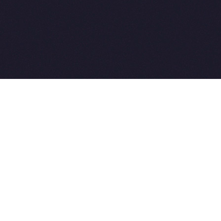
Разработка сайтов:
ы.
Weblooter.ru
t