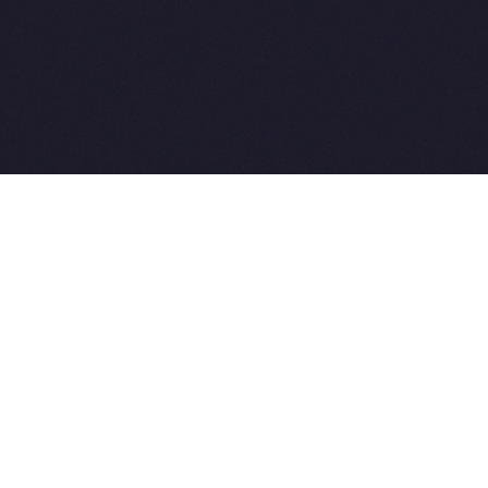
2015-2026 © SovetVeterinarov.Ru 
E-mail: Sovet@sovet-veterinarov.r
Tel: +7 926 734-03-33, +7 926 27
 coming soon
et-Veterinarov можно купить
 Совет-Ветеринаров.РФ
ую визу
WikiVisa.Ru
ет жить в Лондоне