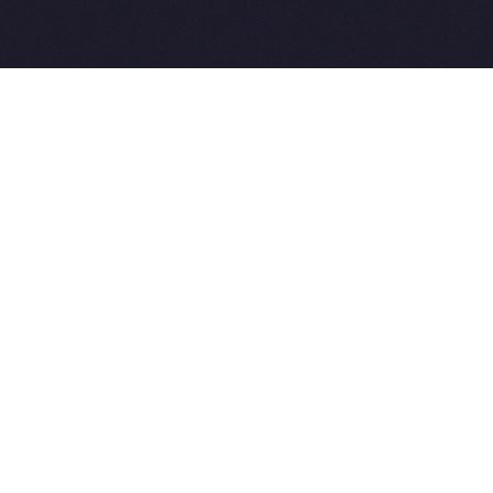
2015-2026 © SovetVeterinarov.Ru All rights reserved.
Совет-Ветеринара.РФ все права защищены.
E-mail: Sovet@sovet-veterinarov.ru, Skype: WikiVisa
Tel: +7 926 734-03-33, +7 926 274-03-33. Бесплатные
консультации https://t.me/wikivisa_chat
Разработка сайтов:
Weblooter.ru
 coming soon
et-Veterinarov можно купить
 Совет-Ветеринаров.РФ
ую визу
WikiVisa.Ru
ет жить в Лондоне