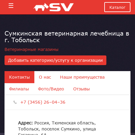
☰
Каталог
Сумкинская ветеринарная лечебница в
г. Тобольск
Ветеринарные магазины
Добавить категорию/услугу к организации
Контакты
О нас
Наши преимущества
Филиалы
Фото/Видео
Отзывы
+7 (3456) 26–04–36
Адрес:
Россия, Тюменская область,
Тобольск, поселок Сумкино, улица