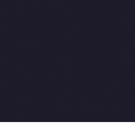
2015-2026 © SovetVeterinarov.Ru All rights reserved.
Совет-Ветеринара.РФ все права защищены.