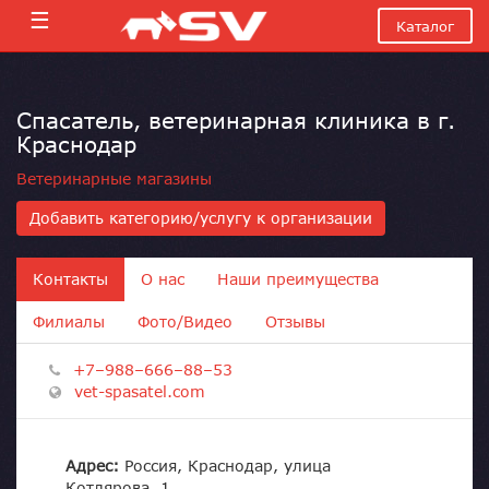
☰
Каталог
Спасатель, ветеринарная клиника в г.
Краснодар
Ветеринарные магазины
Добавить категорию/услугу к организации
Контакты
О нас
Наши преимущества
Филиалы
Фото/Видео
Отзывы
+7–988–666–88–53
vet-spasatel.com
Адрес:
Россия, Краснодар, улица
Котлярова, 1