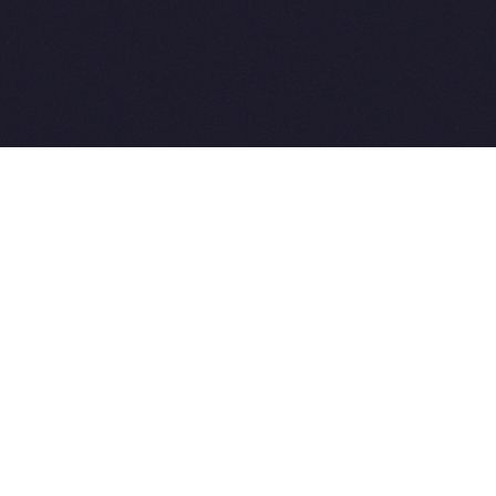
2015-2026 © SovetVeterinarov.Ru All rights reserved.
Совет-Ветеринара.РФ все права защищены.
E-mail: Sovet@sovet-veterinarov.ru, Skype: WikiVisa
Tel: +7 926 734-03-33, +7 926 274-03-33. Бесплатные
консультации https://t.me/wikivisa_chat
Разработка сайтов:
Weblooter.ru
 coming soon
et-Veterinarov можно купить
 Совет-Ветеринаров.РФ
ую визу
WikiVisa.Ru
ет жить в Лондоне