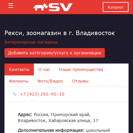
☰
Каталог
Рекси, зоомагазин в г. Владивосток
Ветеринарные магазины
Добавить категорию/услугу к организации
Контакты
О нас
Наши преимущества
Филиалы
Фото/Видео
Отзывы
+7 (423) 292–95–10
Адрес:
Россия, Приморский край,
Владивосток, Хабаровская улица, 17
Дополнительная информация:
цокольный