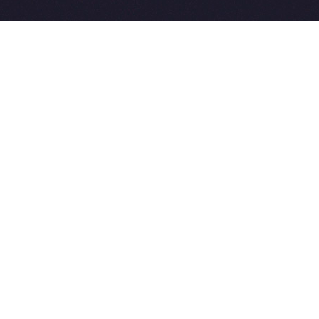
2015-2026 © SovetVeterinarov.Ru All rights reserved.
Совет-Ветеринара.РФ все права защищены.
E-mail: Sovet@sovet-veterinarov.ru, Skype: WikiVisa
Tel: +7 926 734-03-33, +7 926 274-03-33. Бесплатные
консультации https://t.me/wikivisa_chat
Разработка сайтов:
Weblooter.ru
 coming soon
et-Veterinarov можно купить
 Совет-Ветеринаров.РФ
ую визу
WikiVisa.Ru
ет жить в Лондоне