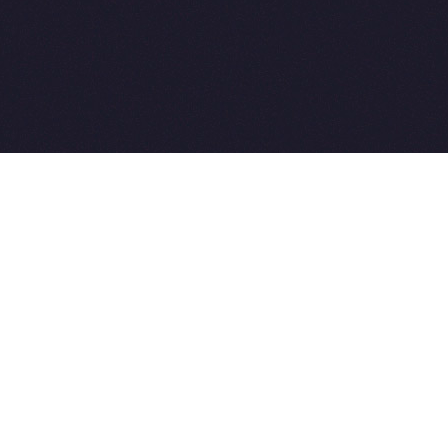
2015-2026 © SovetVeterinarov.Ru All rights reserved.
Совет-Ветеринара.РФ все права защищены.
E-mail: Sovet@sovet-veterinarov.ru, Skype: WikiVisa
Tel: +7 926 734-03-33, +7 926 274-03-33. Бесплатные
консультации https://t.me/wikivisa_chat
Разработка сайтов:
Weblooter.ru
 coming soon
et-Veterinarov можно купить
 Совет-Ветеринаров.РФ
ую визу
WikiVisa.Ru