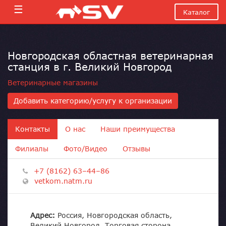
☰
Каталог
Новгородская областная ветеринарная
станция в г. Великий Новгород
Ветеринарные магазины
Добавить категорию/услугу к организации
Контакты
О нас
Наши преимущества
Филиалы
Фото/Видео
Отзывы
+7 (8162) 63–44–86
vetkom.natm.ru
Адрес:
Россия, Новгородская область,
Великий Новгород, Торговая сторона,