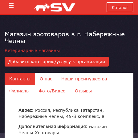
☰
Каталог
Магазин зоотоваров в г. Набережные
Челны
Ветеринарные магазины
Добавить категорию/услугу к организации
Контакты
О нас
Наши преимущества
Филиалы
Фото/Видео
Отзывы
Адрес:
Россия, Республика Татарстан,
Набережные Челны, 45-й комплекс, 8
Дополнительная информация:
магазин
Челны-Хозтовары