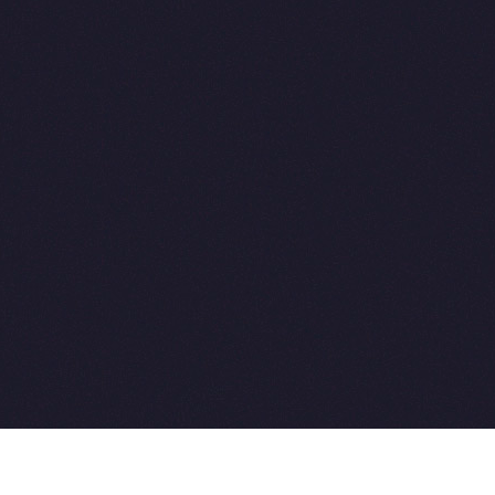
2015-2026 © SovetVeterinarov.Ru All rights reserved.
Совет-Ветеринара.РФ все права защищены.
E-mail: Sovet@sovet-veterinarov.ru, Skype: WikiVisa