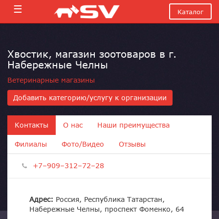
☰
Каталог
Хвостик, магазин зоотоваров в г.
Набережные Челны
Ветеринарные магазины
Добавить категорию/услугу к организации
Контакты
О нас
Наши преимущества
Филиалы
Фото/Видео
Отзывы
+7–909–312–72–28
Адрес:
Россия, Республика Татарстан,
Набережные Челны, проспект Фоменко, 64