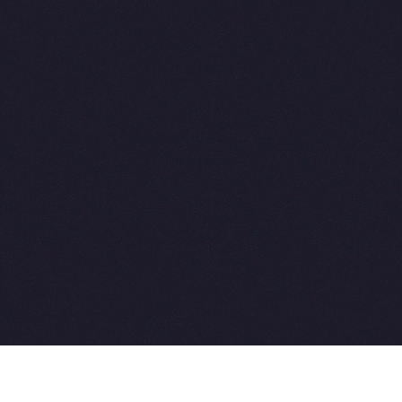
2015-2026 © SovetVeterinarov.Ru All rights reserved.
Совет-Ветеринара.РФ все права защищены.
E-mail: Sovet@sovet-veterinarov.ru, Skype: WikiVisa