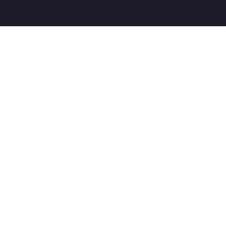
2015-2026 © SovetVeterinarov.Ru All rights reserved.
Совет-Ветеринара.РФ все права защищены.
E-mail: Sovet@sovet-veterinarov.ru, Skype: WikiVisa
Tel: +7 926 734-03-33, +7 926 274-03-33. Бесплатные
консультации https://t.me/wikivisa_chat
Разработка сайтов:
Weblooter.ru
 coming soon
et-Veterinarov можно купить
 Совет-Ветеринаров.РФ
ую визу
WikiVisa.Ru
ет жить в Лондоне