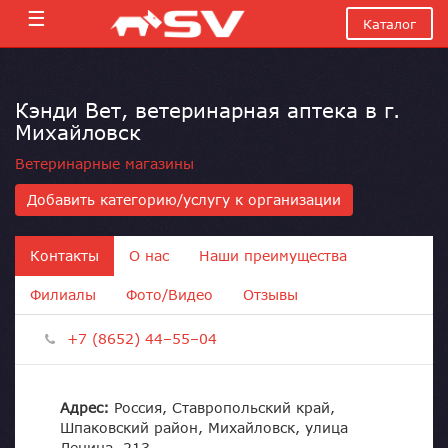
☰
Каталог
Кэнди Вет, ветеринарная аптека в г.
Михайловск
Ветеринарные магазины
Добавить категорию/услугу к организации
Контакты
О нас
Наши преимущества
Филиалы
Фото/Видео
Отзывы
+7 (8652) 44–55–04
Адрес:
Россия, Ставропольский край,
Шпаковский район, Михайловск, улица