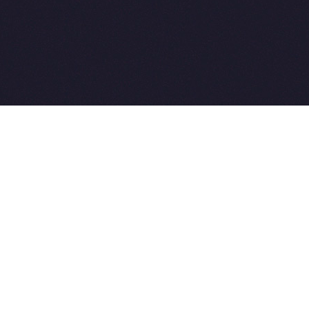
2015-2026 © SovetVeterinarov.Ru All rights reserved.
Совет-Ветеринара.РФ все права защищены.
E-mail: Sovet@sovet-veterinarov.ru, Skype: WikiVisa
Tel: +7 926 734-03-33, +7 926 274-03-33. Бесплатные
консультации https://t.me/wikivisa_chat
Разработка сайтов:
Weblooter.ru
 coming soon
et-Veterinarov можно купить
 Совет-Ветеринаров.РФ
ую визу
WikiVisa.Ru