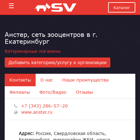
☰
Каталог
Анстер, сеть зооцентров в г.
Екатеринбург
Ветеринарные магазины
Добавить категорию/услугу к организации
Контакты
О нас
Наши преимущества
Филиалы
Фото/Видео
Отзывы
+7 (343) 286–57–20
www.anster.ru
Адрес:
Россия, Свердловская область,
Екатеринбург, микрорайон ЖБИ, улица