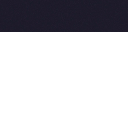
2015-2026 © SovetVeterinarov.Ru All rights reserved.
Совет-Ветеринара.РФ все права защищены.
E-mail: Sovet@sovet-veterinarov.ru, Skype: WikiVisa
Tel: +7 926 734-03-33, +7 926 274-03-33. Бесплатные
консультации https://t.me/wikivisa_chat
Разработка сайтов:
Weblooter.ru
 coming soon
et-Veterinarov можно купить
 Совет-Ветеринаров.РФ
ую визу
WikiVisa.Ru
ет жить в Лондоне