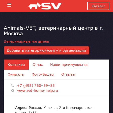
☰
Каталог
Animals-VET, ветеринарный центр в г.
Москва
Ветеринарные магазины
Добавить категорию/услугу к организации
Контакты
О нас
Наши преимущества
Филиалы
Фото/Видео
Отзывы
+7 (495) 760–69–83
www.vet-home-help.ru
Адрес:
Россия, Москва, 2-я Карачаровская
улица, 6/16