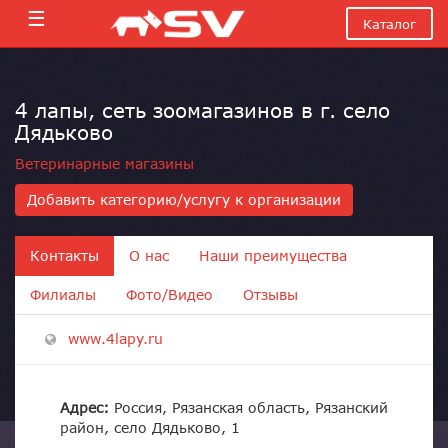
☰
Каталог
4 лапы, сеть зоомагазинов в г. село
Дядьково
Ветеринарные магазины
Добавить категорию/услугу к организации
Контакты
О нас
Наши преимущества
Филиалы
Фото/Видео
Отзывы
www.4lapy.ru
Адрес:
Россия, Рязанская область, Рязанский
район, село Дядьково, 1