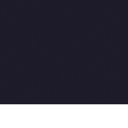
2015-2026 © SovetVeterinarov.Ru All rights reserved.
Совет-Ветеринара.РФ все права защищены.
E-mail: Sovet@sovet-veterinarov.ru, Skype: WikiVisa
Tel: +7 926 734-03-33, +7 926 274-03-33. Бесплатные
консультации https://t.me/wikivisa_chat