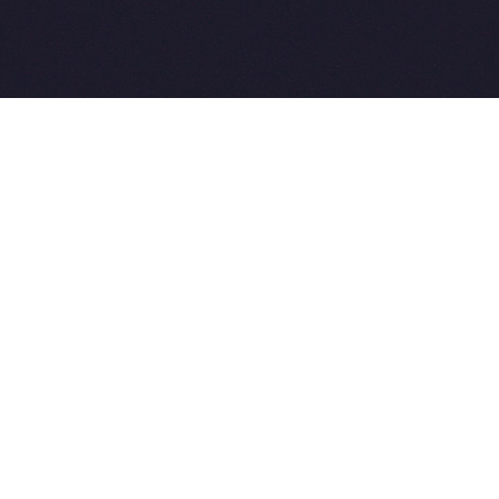
2015-2026 © SovetVeterinarov.Ru All rights reserved.
Совет-Ветеринара.РФ все права защищены.
E-mail: Sovet@sovet-veterinarov.ru, Skype: WikiVisa
Tel: +7 926 734-03-33, +7 926 274-03-33. Бесплатные
консультации https://t.me/wikivisa_chat
Разработка сайтов:
Weblooter.ru
 coming soon
et-Veterinarov можно купить
 Совет-Ветеринаров.РФ
ую визу
WikiVisa.Ru
ет жить в Лондоне