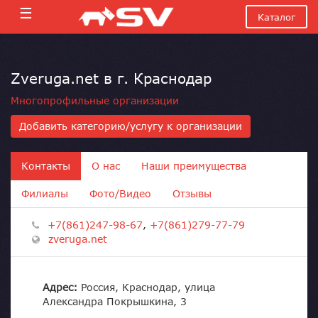
☰
Каталог
Zveruga.net в г. Краснодар
Многопрофильные организации
Добавить категорию/услугу к организации
Контакты
О нас
Наши преимущества
Филиалы
Фото/Видео
Отзывы
+7(861)247-98-67
,
+7(861)279-77-79
zveruga.net
Адрес:
Россия, Краснодар, улица
Александра Покрышкина, 3