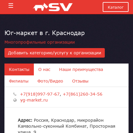
☰
Каталог
Юг-маркет в г. Краснодар
Многопрофильные организации
Добавить категорию/услугу к организации
Контакты
О нас
Наши преимущества
Филиалы
Фото/Видео
Отзывы
+7(918)997-97-67
,
+7(861)260-34-56
yg-market.ru
Адрес:
Россия, Краснодар, микрорайон
Камвольно-суконный Комбинат, Просторная
улица, 9