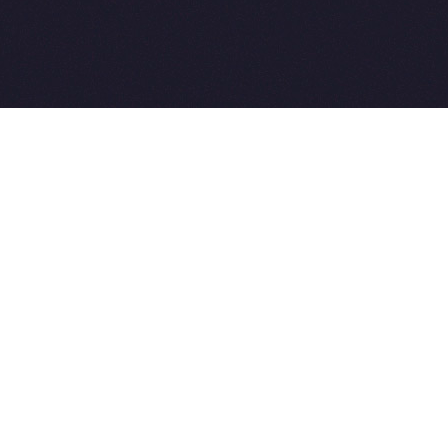
2015-2026 © SovetVeterinarov.Ru All rights reserved.
Совет-Ветеринара.РФ все права защищены.
E-mail: Sovet@sovet-veterinarov.ru, Skype: WikiVisa
Tel: +7 926 734-03-33, +7 926 274-03-33. Бесплатные
консультации https://t.me/wikivisa_chat
Разработка сайтов:
Weblooter.ru
 coming soon
et-Veterinarov можно купить
 Совет-Ветеринаров.РФ
ую визу
WikiVisa.Ru
ет жить в Лондоне