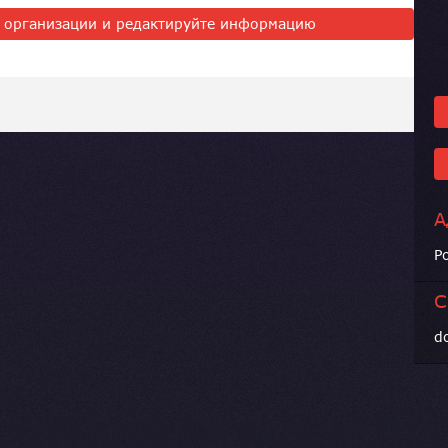
ь организации и редактируйте информацию
А
Р
С
d