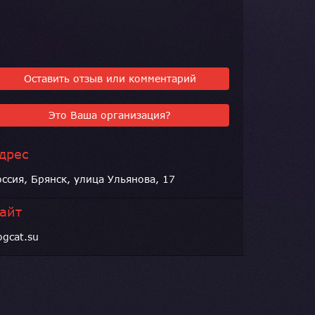
Оставить отзыв или комментарий
Это Ваша организация?
дрес
оссия, Брянск, улица Ульянова, 17
айт
ogcat.su