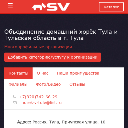
☰
Каталог
Объединение домашний хорёк Тула и
Тульская область в г. Тула
Многопрофильные организации
Добавить категорию/услугу к организации
Контакты
О нас
Наши преимущества
Филиалы
Фото/Видео
Отзывы
+7(920)742-66-29
horek-v-tule@list.ru
Адрес:
Россия, Тула, Приупская улица, 10