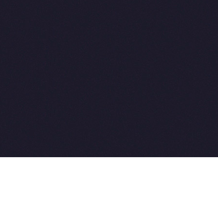
2015-2026 © SovetVeterinarov.Ru All rights reserved.
Совет-Ветеринара.РФ все права защищены.
E-mail: Sovet@sovet-veterinarov.ru, Skype: WikiVisa
Tel: +7 926 734-03-33, +7 926 274-03-33. Бесплатные
консультации https://t.me/wikivisa_chat
Разработка сайтов: