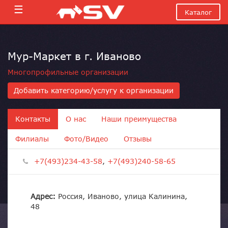
☰
Каталог
Мур-Маркет в г. Иваново
Многопрофильные организации
Добавить категорию/услугу к организации
Контакты
О нас
Наши преимущества
Филиалы
Фото/Видео
Отзывы
+7(493)234-43-58
,
+7(493)240-58-65
Адрес:
Россия, Иваново, улица Калинина,
48