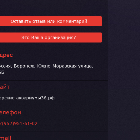
Оставить отзыв или комментарий
Это Ваша организация?
дрес
оссия, Воронеж, Южно-Моравская улица,
5Б
айт
орские-аквариумы36.рф
елефон
7(952)951-61-02
mail