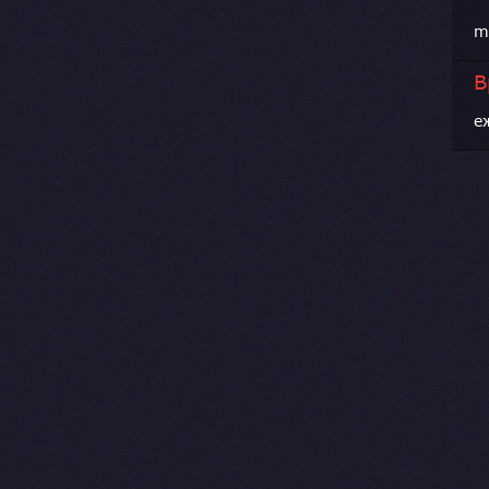
m
В
е