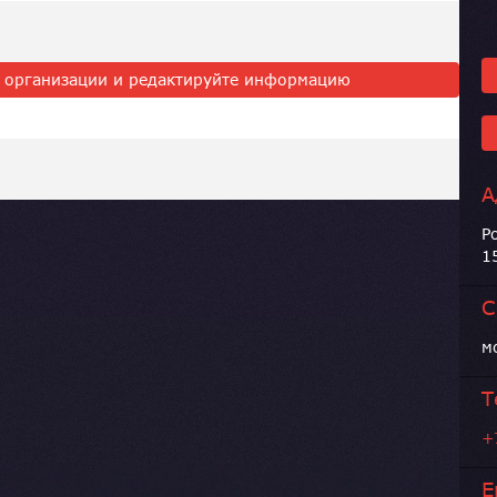
ь организации и редактируйте информацию
А
Р
1
С
м
Т
+
E