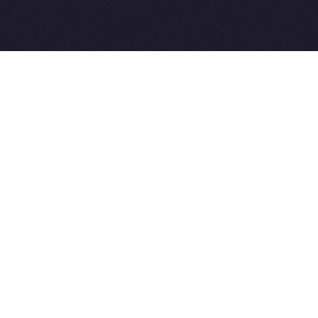
2015-2026 © SovetVeterinarov.Ru 
E-mail: Sovet@sovet-veterinarov.r
Tel: +7 926 734-03-33, +7 926 27
 coming soon
et-Veterinarov можно купить
 Совет-Ветеринаров.РФ
ую визу
WikiVisa.Ru
ет жить в Лондоне