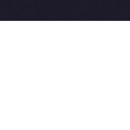
Разработка сайтов:
ы.
Weblooter.ru
t