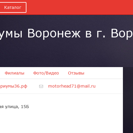
Каталог
умы Воронеж в г. Во
Филиалы
Фото/Видео
Отзывы
ариумы36.рф
motorhead71@mail.ru
я улица, 15Б