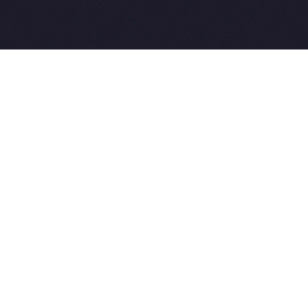
All rights reserved. Совет-Ветеринара.РФ все права защищен
u, Skype: WikiVisa
4-03-33. Бесплатные консультации https://t.me/wikivisa_cha