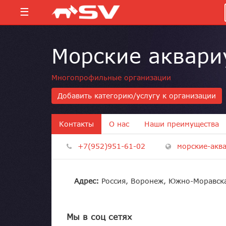
☰
Морские аквари
Многопрофильные организации
Добавить категорию/услугу к организации
Контакты
О нас
Наши преимущества
+7(952)951-61-02
морские-акв
Адрес:
Россия, Воронеж, Южно-Моравска
Мы в соц сетях