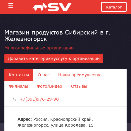
☰
Каталог
Магазин продуктов Сибирский в г.
Железногорск
Многопрофильные организации
Добавить категорию/услугу к организации
Контакты
О нас
Наши преимущества
Филиалы
Фото/Видео
Отзывы
+7(391)976-29-90
Адрес:
Россия, Красноярский край,
Железногорск, улица Королева, 15