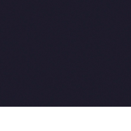
2015-2026 © SovetVeterinarov.Ru All rights reserved.
Совет-Ветеринара.РФ все права защищены.
E-mail: Sovet@sovet-veterinarov.ru, Skype: WikiVisa
Tel: +7 926 734-03-33, +7 926 274-03-33. Бесплатные
консультации https://t.me/wikivisa_chat