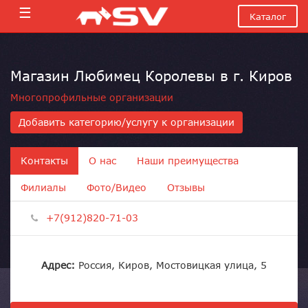
☰
Каталог
Магазин Любимец Королевы в г. Киров
Многопрофильные организации
Добавить категорию/услугу к организации
Контакты
О нас
Наши преимущества
Филиалы
Фото/Видео
Отзывы
+7(912)820-71-03
Адрес:
Россия, Киров, Мостовицкая улица, 5