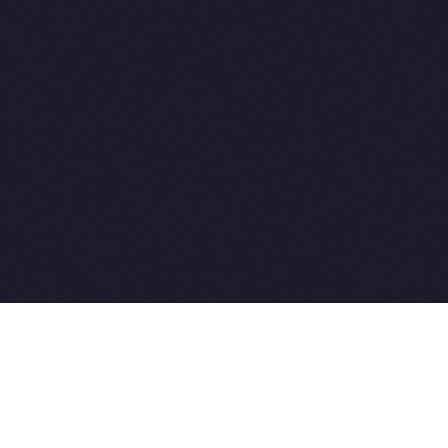
2015-2026 © SovetVeterinarov.Ru All rights reserved.
Совет-Ветеринара.РФ все права защищены.
E-mail: Sovet@sovet-veterinarov.ru, Skype: WikiVisa
Tel: +7 926 734-03-33, +7 926 274-03-33. Бесплатные
консультации https://t.me/wikivisa_chat
Разработка сайтов:
Weblooter.ru