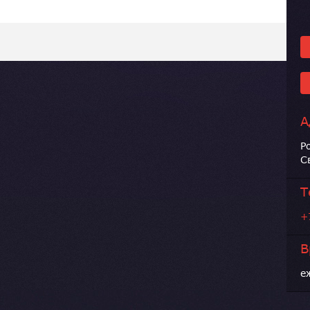
А
Р
С
Т
+
В
е