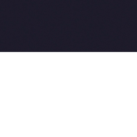
2015-2026 © SovetVeterinarov.Ru All rights reserved.
Совет-Ветеринара.РФ все права защищены.
E-mail: Sovet@sovet-veterinarov.ru, Skype: WikiVisa
Tel: +7 926 734-03-33, +7 926 274-03-33. Бесплатные
консультации https://t.me/wikivisa_chat
Разработка сайтов:
Weblooter.ru
 coming soon
et-Veterinarov можно купить
 Совет-Ветеринаров.РФ
ую визу
WikiVisa.Ru