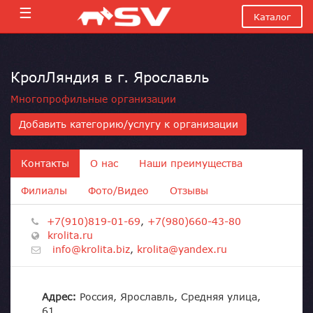
☰
Каталог
КролЛяндия в г. Ярославль
Многопрофильные организации
Добавить категорию/услугу к организации
Контакты
О нас
Наши преимущества
Филиалы
Фото/Видео
Отзывы
+7(910)819-01-69
,
+7(980)660-43-80
krolita.ru
info@krolita.biz
,
krolita@yandex.ru
Адрес:
Россия, Ярославль, Средняя улица,
61