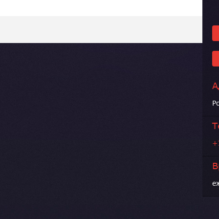
А
Р
Т
+
В
е