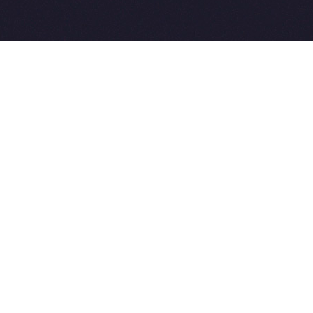
2015-2026 © SovetVeterinarov.Ru All rights reserved.
Совет-Ветеринара.РФ все права защищены.
E-mail: Sovet@sovet-veterinarov.ru, Skype: WikiVisa
Tel: +7 926 734-03-33, +7 926 274-03-33. Бесплатные
консультации https://t.me/wikivisa_chat
Разработка сайтов:
Weblooter.ru
 coming soon
et-Veterinarov можно купить
 Совет-Ветеринаров.РФ
ую визу
WikiVisa.Ru
ет жить в Лондоне