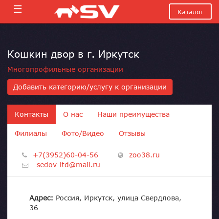
☰
Каталог
Кошкин двор в г. Иркутск
Многопрофильные организации
Добавить категорию/услугу к организации
Контакты
О нас
Наши преимущества
Филиалы
Фото/Видео
Отзывы
+7(3952)60-04-56
zoo38.ru
sedov-ltd@mail.ru
Адрес:
Россия, Иркутск, улица Свердлова,
36