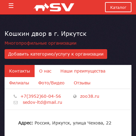
☰
Каталог
Кошкин двор в г. Иркутск
Многопрофильные организации
Добавить категорию/услугу к организации
Контакты
О нас
Наши преимущества
Филиалы
Фото/Видео
Отзывы
+7(3952)60-04-56
zoo38.ru
sedov-ltd@mail.ru
Адрес:
Россия, Иркутск, улица Чехова, 22