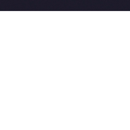
2015-2026 © SovetVeterinarov.Ru All rights reserved.
Совет-Ветеринара.РФ все права защищены.
E-mail: Sovet@sovet-veterinarov.ru, Skype: WikiVisa
Tel: +7 926 734-03-33, +7 926 274-03-33. Бесплатные
консультации https://t.me/wikivisa_chat
Разработка сайтов:
Weblooter.ru
 coming soon
et-Veterinarov можно купить
 Совет-Ветеринаров.РФ
ую визу
WikiVisa.Ru
ет жить в Лондоне