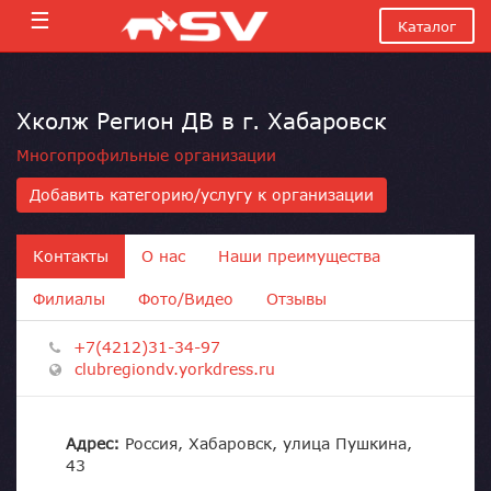
☰
Каталог
Хколж Регион ДВ в г. Хабаровск
Многопрофильные организации
Добавить категорию/услугу к организации
Контакты
О нас
Наши преимущества
Филиалы
Фото/Видео
Отзывы
+7(4212)31-34-97
clubregiondv.yorkdress.ru
Адрес:
Россия, Хабаровск, улица Пушкина,
43