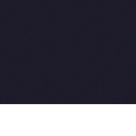
2015-2026 © SovetVeterinarov.Ru All rights reserved.
Совет-Ветеринара.РФ все права защищены.
E-mail: Sovet@sovet-veterinarov.ru, Skype: WikiVisa
Tel: +7 926 734-03-33, +7 926 274-03-33. Бесплатные
консультации https://t.me/wikivisa_chat