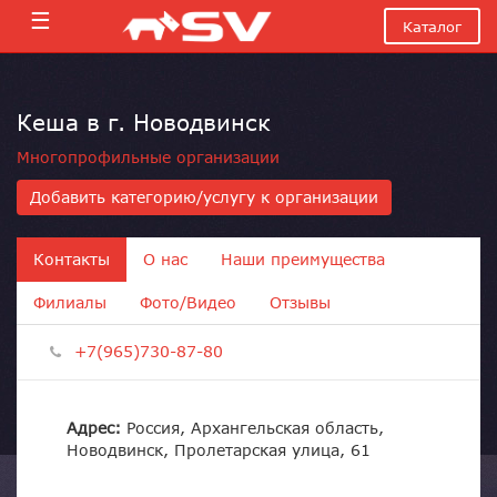
☰
Каталог
Кеша в г. Новодвинск
Многопрофильные организации
Добавить категорию/услугу к организации
Контакты
О нас
Наши преимущества
Филиалы
Фото/Видео
Отзывы
+7(965)730-87-80
Адрес:
Россия, Архангельская область,
Новодвинск, Пролетарская улица, 61