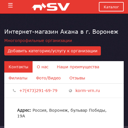
☰
Каталог
Интернет-магазин Акана в г. Воронеж
Многопрофильные организации
Добавить категорию/услугу к организации
Контакты
О нас
Наши преимущества
Филиалы
Фото/Видео
Отзывы
+7(473)291-69-79
korm-vrn.ru
Адрес:
Россия, Воронеж, бульвар Победы,
19А