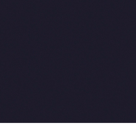
2015-2026 © SovetVeterinarov.Ru All rights reserved.
Совет-Ветеринара.РФ все права защищены.