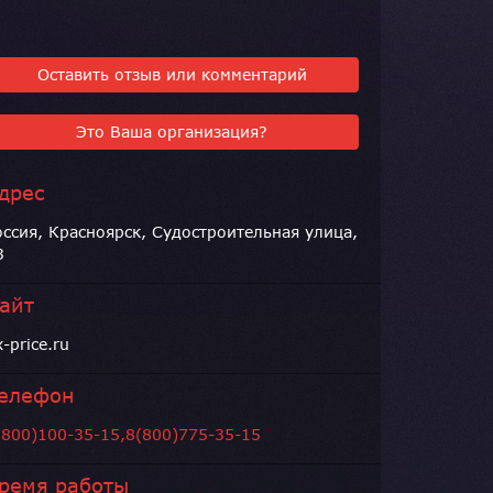
Оставить отзыв или комментарий
Это Ваша организация?
дрес
оссия, Красноярск, Судостроительная улица,
3
айт
x-price.ru
елефон
(800)100-35-15,8(800)775-35-15
ремя работы