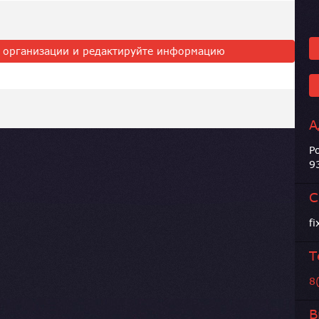
ь организации и редактируйте информацию
А
Р
9
С
fi
Т
8
В