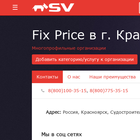
☰
Fix Price в г. К
Многопрофильные организации
Добавить категорию/услугу к организации
Контакты
О нас
Наши преимущества
8(800)100-35-15
,
8(800)775-35-15
Адрес:
Россия, Красноярск, Судостроите
Мы в соц сетях