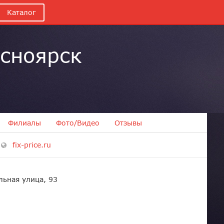
Каталог
расноярск
Филиалы
Фото/Видео
Отзывы
fix-price.ru
льная улица, 93