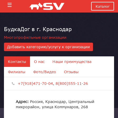
☰
Каталог
БудкаДог в г. Краснодар
Многопрофильные организации
Добавить категорию/услугу к организации
Контакты
О нас
Наши преимущества
Филиалы
Фото/Видео
Отзывы
+7(918)471-70-04
,
8(800)555-11-26
Адрес:
Россия, Краснодар, Центральный
микрорайон, улица Коммунаров, 268