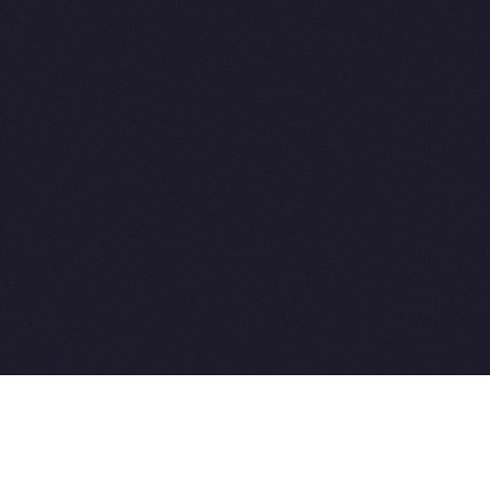
2015-2026 © SovetVeterinarov.Ru All rights reserved.
Совет-Ветеринара.РФ все права защищены.
E-mail: Sovet@sovet-veterinarov.ru, Skype: WikiVisa
Tel: +7 926 734-03-33, +7 926 274-03-33. Бесплатные
консультации https://t.me/wikivisa_chat